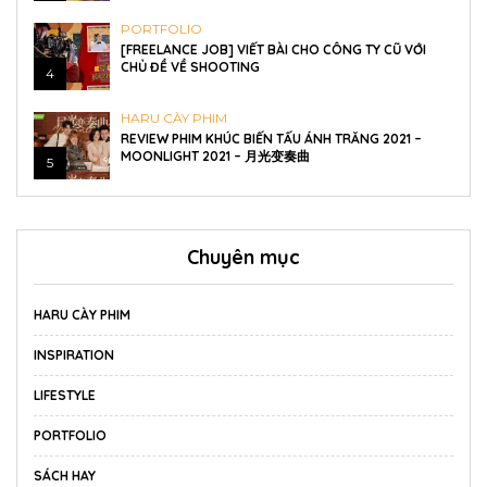
PORTFOLIO
[FREELANCE JOB] VIẾT BÀI CHO CÔNG TY CŨ VỚI
CHỦ ĐỀ VỀ SHOOTING
4
HARU CÀY PHIM
REVIEW PHIM KHÚC BIẾN TẤU ÁNH TRĂNG 2021 –
MOONLIGHT 2021 – 月光变奏曲
5
Chuyên mục
HARU CÀY PHIM
INSPIRATION
LIFESTYLE
PORTFOLIO
SÁCH HAY