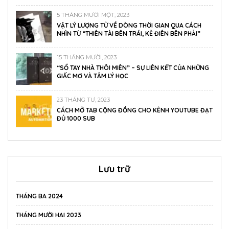
5 THÁNG MƯỜI MỘT, 2023
VẬT LÝ LƯỢNG TỬ VỀ DÒNG THỜI GIAN QUA CÁCH
NHÌN TỪ “THIÊN TÀI BÊN TRÁI, KẺ ĐIÊN BÊN PHẢI”
15 THÁNG MƯỜI, 2023
“SỔ TAY NHÀ THÔI MIÊN” – SỰ LIÊN KẾT CỦA NHỮNG
GIẤC MƠ VÀ TÂM LÝ HỌC
23 THÁNG TƯ, 2023
CÁCH MỞ TAB CỘNG ĐỒNG CHO KÊNH YOUTUBE ĐẠT
ĐỦ 1000 SUB
Lưu trữ
THÁNG BA 2024
THÁNG MƯỜI HAI 2023