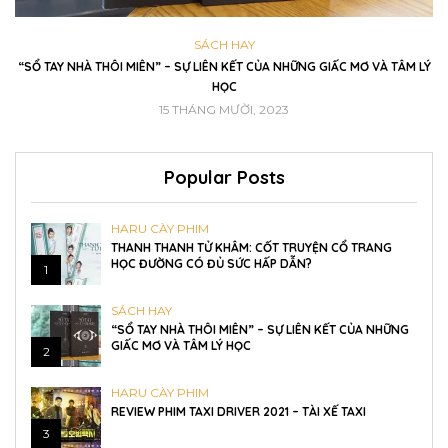
SÁCH HAY
VI
“SỔ TAY NHÀ THÔI MIÊN” – SỰ LIÊN KẾT CỦA NHỮNG GIẤC MƠ VÀ TÂM LÝ
R
HỌC
15 THÁNG MƯỜI, 2023
Popular Posts
HARU CÀY PHIM
THANH THANH TỬ KHÂM: CỐT TRUYỆN CỔ TRANG
HỌC ĐƯỜNG CÓ ĐỦ SỨC HẤP DẪN?
1
SÁCH HAY
“SỔ TAY NHÀ THÔI MIÊN” – SỰ LIÊN KẾT CỦA NHỮNG
GIẤC MƠ VÀ TÂM LÝ HỌC
2
HARU CÀY PHIM
REVIEW PHIM TAXI DRIVER 2021 – TÀI XẾ TAXI
3