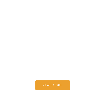
HARU
Every day
Tôi luôn cố gắng học nhiều hơn
để phát triển
Và tôi cũng nghỉ ngơi
khi cảm thấy mệt mỏi
READ MORE