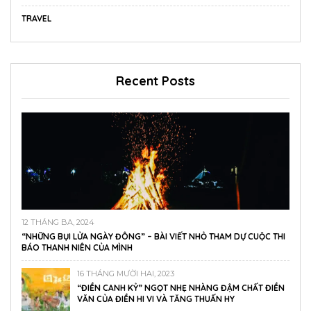
TRAVEL
Recent Posts
12 THÁNG BA, 2024
“NHỮNG BỤI LỬA NGÀY ĐÔNG” – BÀI VIẾT NHỎ THAM DỰ CUỘC THI
BÁO THANH NIÊN CỦA MÌNH
16 THÁNG MƯỜI HAI, 2023
“ĐIỀN CANH KỶ” NGỌT NHẸ NHÀNG ĐẬM CHẤT ĐIỀN
VĂN CỦA ĐIỀN HI VI VÀ TĂNG THUẤN HY