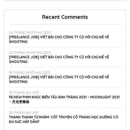
Recent Comments
24 THÁNG MƯỜI HAI, 2023
[FREELANCE JOB] VIẾT BÀI CHO CÔNG TY CŨ VỚI CHỦ ĐỀ VỀ
SHOOTING
23 THÁNG MƯỜI HAI, 2023
[FREELANCE JOB] VIẾT BÀI CHO CÔNG TY CŨ VỚI CHỦ ĐỀ VỀ
SHOOTING
18 THÁNG MƯỜI HAI, 2023
[FREELANCE JOB] VIẾT BÀI CHO CÔNG TY CŨ VỚI CHỦ ĐỀ VỀ
SHOOTING
30 THÁNG BA, 2017
REVIEW PHIM KHÚC BIẾN TẤU ÁNH TRĂNG 2021 – MOONLIGHT 2021
– 月光变奏曲
30 THÁNG BA, 2017
THANH THANH TỬ KHÂM: CỐT TRUYỆN CỔ TRANG HỌC ĐƯỜNG CÓ
ĐỦ SỨC HẤP DẪN?