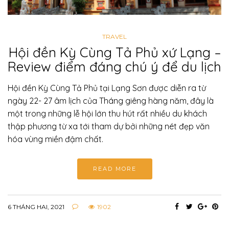
TRAVEL
Hội đền Kỳ Cùng Tả Phủ xứ Lạng –
Review điểm đáng chú ý để du lịch
Hội đền Kỳ Cùng Tả Phủ tại Lạng Sơn được diễn ra từ
ngày 22- 27 âm lịch của Tháng giêng hàng năm, đây là
một trong những lễ hội lớn thu hút rất nhiều du khách
thập phương từ xa tới tham dự bởi những nét đẹp văn
hóa vùng miền đậm chất.
READ MORE
6 THÁNG HAI, 2021
1902