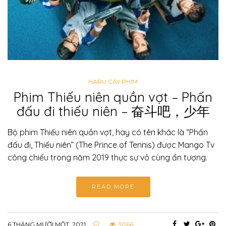
HARU CÀY PHIM
Phim Thiếu niên quần vợt – Phấn
đấu đi thiếu niên – 奋斗吧，少年
Bộ phim Thiếu niên quần vợt, hay có tên khác là “Phấn
đấu đi, Thiếu niên” (The Prince of Tennis) được Mango Tv
công chiếu trong năm 2019 thực sự vô cùng ấn tượng.
READ MORE
6 THÁNG MƯỜI MỘT, 2021
3066