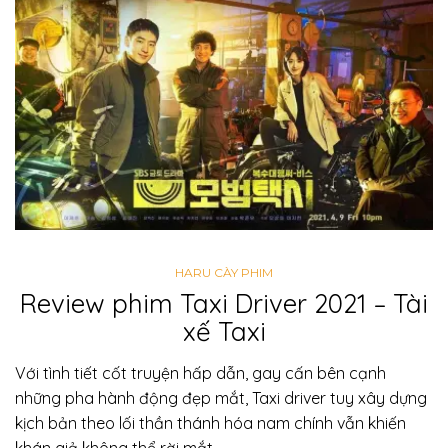
HARU CÀY PHIM
Review phim Taxi Driver 2021 – Tài
xế Taxi
Với tình tiết cốt truyện hấp dẫn, gay cấn bên cạnh
những pha hành động đẹp mắt, Taxi driver tuy xây dựng
kịch bản theo lối thần thánh hóa nam chính vẫn khiến
khán giả không thể rời mắt.