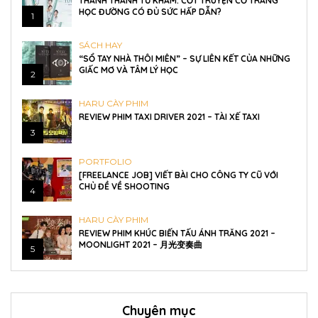
THANH THANH TỬ KHÂM: CỐT TRUYỆN CỔ TRANG
HỌC ĐƯỜNG CÓ ĐỦ SỨC HẤP DẪN?
1
SÁCH HAY
“SỔ TAY NHÀ THÔI MIÊN” – SỰ LIÊN KẾT CỦA NHỮNG
GIẤC MƠ VÀ TÂM LÝ HỌC
2
HARU CÀY PHIM
REVIEW PHIM TAXI DRIVER 2021 – TÀI XẾ TAXI
3
PORTFOLIO
[FREELANCE JOB] VIẾT BÀI CHO CÔNG TY CŨ VỚI
CHỦ ĐỀ VỀ SHOOTING
4
HARU CÀY PHIM
REVIEW PHIM KHÚC BIẾN TẤU ÁNH TRĂNG 2021 –
MOONLIGHT 2021 – 月光变奏曲
5
Chuyên mục