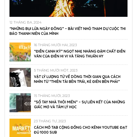
12 THÁNG BA, 2024
“NHỮNG BỤI LỬA NGÀY ĐÔNG” – BÀI VIẾT NHỎ THAM DỰ CUỘC THI
BÁO THANH NIÊN CỦA MÌNH
16 THÁNG MƯỜI HAI, 2023
“ĐIỀN CANH KỶ” NGỌT NHẸ NHÀNG ĐẬM CHẤT ĐIỀN
VĂN CỦA ĐIỀN HI VI VÀ TĂNG THUẤN HY
5 THÁNG MƯỜI MỘT, 2023
VẬT LÝ LƯỢNG TỬ VỀ DÒNG THỜI GIAN QUA CÁCH
NHÌN TỪ “THIÊN TÀI BÊN TRÁI, KẺ ĐIÊN BÊN PHẢI”
15 THÁNG MƯỜI, 2023
“SỔ TAY NHÀ THÔI MIÊN” – SỰ LIÊN KẾT CỦA NHỮNG
GIẤC MƠ VÀ TÂM LÝ HỌC
23 THÁNG TƯ, 2023
CÁCH MỞ TAB CỘNG ĐỒNG CHO KÊNH YOUTUBE ĐẠT
ĐỦ 1000 SUB