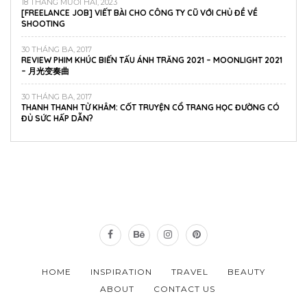
18 THÁNG MƯỜI HAI, 2023
[FREELANCE JOB] VIẾT BÀI CHO CÔNG TY CŨ VỚI CHỦ ĐỀ VỀ
SHOOTING
30 THÁNG BA, 2017
REVIEW PHIM KHÚC BIẾN TẤU ÁNH TRĂNG 2021 – MOONLIGHT 2021
– 月光变奏曲
30 THÁNG BA, 2017
THANH THANH TỬ KHÂM: CỐT TRUYỆN CỔ TRANG HỌC ĐƯỜNG CÓ
ĐỦ SỨC HẤP DẪN?
HOME
INSPIRATION
TRAVEL
BEAUTY
ABOUT
CONTACT US