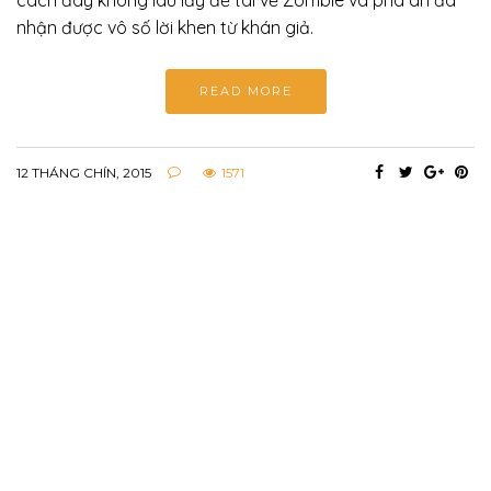
cách đây không lâu lấy đề tài về Zombie và phá án đã
nhận được vô số lời khen từ khán giả.
READ MORE
12 THÁNG CHÍN, 2015
1571
HARU
Every day
Tôi luôn cố gắng học nhiều hơn
để phát triển