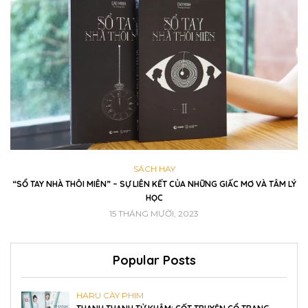
HARU CÀY PHIM
 VÀ TÂM LÝ
REVIEW TRỞ LẠI TUỔI 18 – BỘ PHIM CHỦ ĐỀ TÌNH CẢM GIA ĐÌNH HẤ
ĐÁNG XEM CỦA NĂM 2020
2 THÁNG MƯỜI MỘT, 2021
Popular Posts
HARU CÀY PHIM