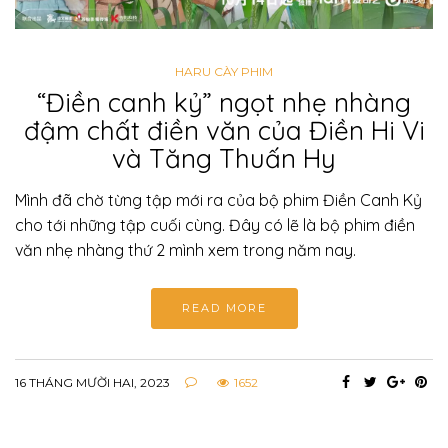
HARU CÀY PHIM
“Điền canh kỷ” ngọt nhẹ nhàng
đậm chất điền văn của Điền Hi Vi
và Tăng Thuấn Hy
Mình đã chờ từng tập mới ra của bộ phim Điền Canh Kỷ
cho tới những tập cuối cùng. Đây có lẽ là bộ phim điền
văn nhẹ nhàng thứ 2 mình xem trong năm nay.
READ MORE
16 THÁNG MƯỜI HAI, 2023
1652