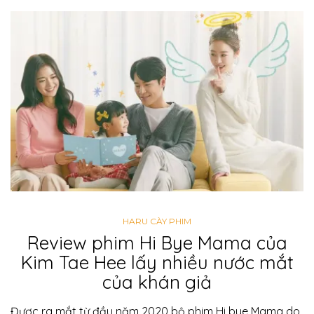
HARU CÀY PHIM
Review phim Hi Bye Mama của
Kim Tae Hee lấy nhiều nước mắt
của khán giả
Được ra mắt từ đầu năm 2020 bộ phim Hi bye Mama do