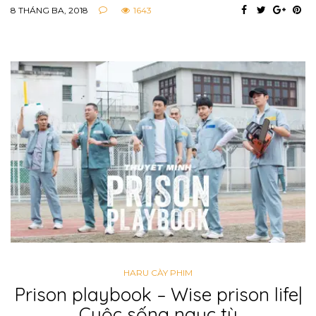
8 THÁNG BA, 2018
1643
HARU CÀY PHIM
Prison playbook – Wise prison life|
Cuộc sống ngục tù