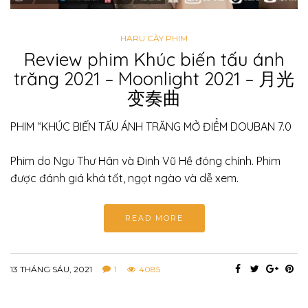
HARU CÀY PHIM
Review phim Khúc biến tấu ánh
trăng 2021 – Moonlight 2021 – 月光
变奏曲
PHIM “KHÚC BIẾN TẤU ÁNH TRĂNG MỞ ĐIỂM DOUBAN 7.0
Phim do Ngu Thư Hân và Đinh Vũ Hề đóng chính. Phim
được đánh giá khá tốt, ngọt ngào và dễ xem.
READ MORE
13 THÁNG SÁU, 2021
1
4085