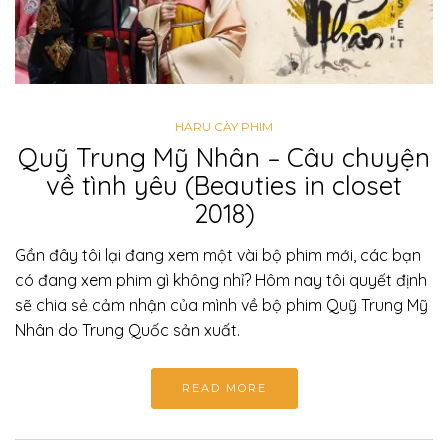
HARU CÀY PHIM
Quỹ Trung Mỹ Nhân – Câu chuyện
về tình yêu (Beauties in closet
2018)
Gần đây tôi lại đang xem một vài bộ phim mới, các bạn
có đang xem phim gì không nhỉ? Hôm nay tôi quyết định
sẽ chia sẻ cảm nhận của mình về bộ phim Quỹ Trung Mỹ
Nhân do Trung Quốc sản xuất.
READ MORE